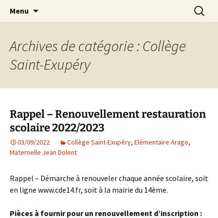
Agit – s'Investit – Participe au service des
Aller
Recherc
AIP Paris 14 – Association
Menu
au
enfants du secteur scolaire Dolent-Arago-
Indépendante des Parents
contenu
Saint Exupéry
d'élèves depuis 1981
Archives de catégorie : Collège
Saint-Exupéry
Rappel – Renouvellement restauration
scolaire 2022/2023
03/09/2022
Collège Saint-Exupéry
,
Elémentaire Arago
,
Maternelle Jean Dolent
Rappel – Démarche à renouveler chaque année scolaire, soit
en ligne www.cde14.fr, soit à la mairie du 14ème.
Pièces à fournir pour un renouvellement d’inscription :