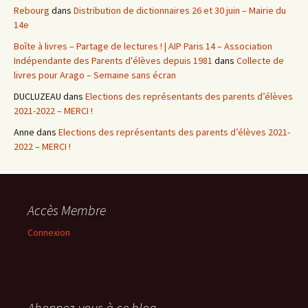
Rebourg
dans
Distribution de dictionnaires 26 et 30 juin – Mairie du
14e
Boîte à livres – Partage de lectures ! | AIP Paris 14 – Association
Indépendante des Parents d'élèves depuis 1981
dans
Collecte de
livres pour Arago – Semaine sans écran
DUCLUZEAU
dans
Elections des représentants des parents d’élèves
2021-2022 – MERCI !
Anne
dans
Elections des représentants des parents d’élèves 2021-
2022 – MERCI !
Accès Membre
Connexion
Abonnez-vous à ce blog