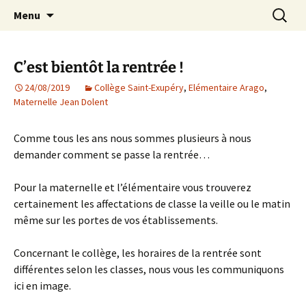
Agit – s'Investit – Participe au service des
Aller
Recherc
AIP Paris 14 – Association
Menu
au
enfants du secteur scolaire Dolent-Arago-
Indépendante des Parents
contenu
Saint Exupéry
d'élèves depuis 1981
C’est bientôt la rentrée !
24/08/2019
Collège Saint-Exupéry
,
Elémentaire Arago
,
Maternelle Jean Dolent
Comme tous les ans nous sommes plusieurs à nous
demander comment se passe la rentrée…
Pour la maternelle et l’élémentaire vous trouverez
certainement les affectations de classe la veille ou le matin
même sur les portes de vos établissements.
Concernant le collège, les horaires de la rentrée sont
différentes selon les classes, nous vous les communiquons
ici en image.