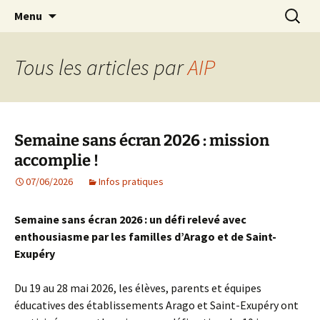
Agit – s'Investit – Participe au service des
Aller
Recherc
AIP Paris 14 – Association
Menu
au
enfants du secteur scolaire Dolent-Arago-
Indépendante des Parents
contenu
Saint Exupéry
d'élèves depuis 1981
Tous les articles par
AIP
Semaine sans écran 2026 : mission
accomplie !
07/06/2026
Infos pratiques
Semaine sans écran 2026 : un défi relevé avec
enthousiasme par les familles d’Arago et de Saint-
Exupéry
Du 19 au 28 mai 2026, les élèves, parents et équipes
éducatives des établissements Arago et Saint-Exupéry ont