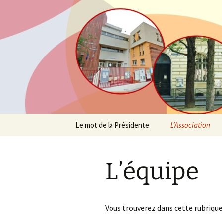
Agit – s'Investit – Participe au
AIP Paris 
des Parent
Aller
Le mot de la Présidente
L’Association
au
contenu
Profession de fo
L’équipe
Suivez l’actualité
Un peu d’histoi
Vous trouverez dans cette rubrique
L’équipe