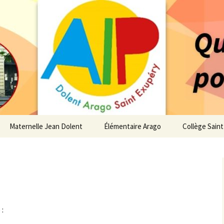
 service des enfants du secteur scolaire Dolent-A
14 – Associatio
s d'élèves depui
Maternelle Jean Dolent
Élémentaire Arago
Collège Sain
i
Vie de la Maternelle
Vie de l’Élémentaire
Vie du Collèg
 de l’AIP
Infos pratiques
Infos pratiques
Infos pratiqu
Maternelle
Élémentaire
re…
 :
Le Bureau