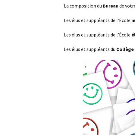
La composition du
Bureau
de votr
Les projets
Les élus et suppléants de l’École
m
Débats et réflex
Les élus et suppléants de l’École
é
Nous rejoindre
Les élus et suppléants du
Collège
Contact
Ligne éditoriale
Mentions légale