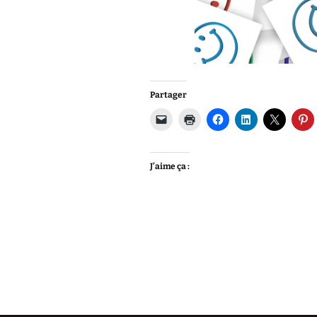
Partager
J’aime ça :