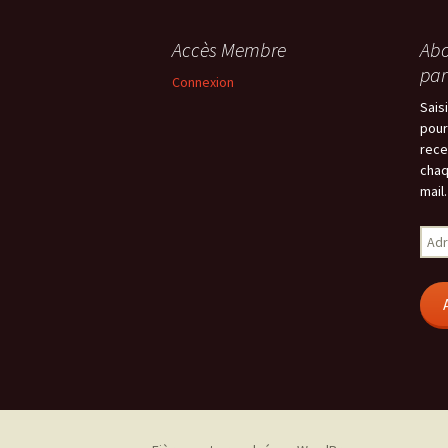
Accès Membre
Abo
par
Connexion
Sais
pour
rece
chaq
mail.
Adr
e-
mail