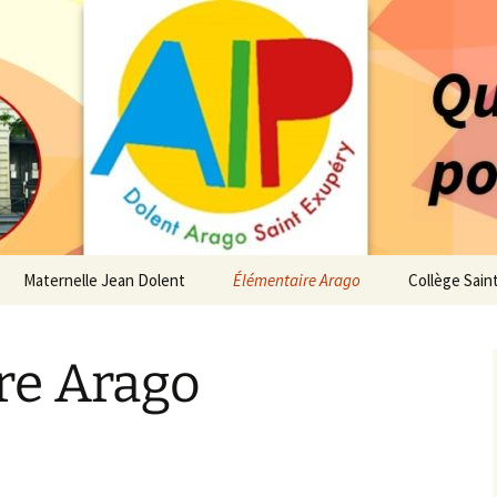
 service des enfants du secteur scolaire Dolent-A
14 – Associatio
s d'élèves depui
Maternelle Jean Dolent
Élémentaire Arago
Collège Sain
i
Vie de la Maternelle
Vie de l’Élémentaire
Vie du Collè
re Arago
 de l’AIP
Infos pratiques
Infos pratiques
Infos pratiq
Maternelle
Élémentaire
re…
Le Bureau