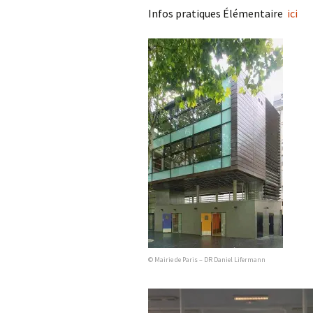
Infos pratiques Élémentaire
ici
Les projets
Débats et réflex
Nous rejoindre
Contact
Ligne éditoriale
Mentions légale
© Mairie de Paris – DR Daniel Lifermann