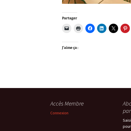
Partager
J’aime ça :
Accès Membre
Abo
par
Connexion
Sais
pour