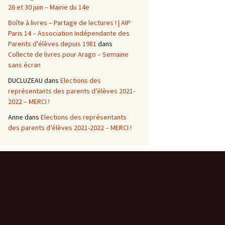
26 et 30 juin – Mairie du 14e
Boîte à livres – Partage de lectures ! | AIP
Paris 14 – Association Indépendante des
Parents d'élèves depuis 1981
dans
Collecte de livres pour Arago – Semaine
sans écran
DUCLUZEAU
dans
Elections des
représentants des parents d’élèves 2021-
2022 – MERCI !
Anne
dans
Elections des représentants
des parents d’élèves 2021-2022 – MERCI !