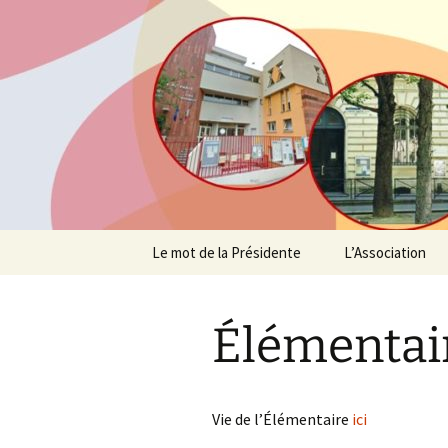
Agit – s'Investit – Participe au
AIP Paris 
des Parent
Aller
Le mot de la Présidente
L’Association
au
contenu
Profession de fo
Élémentai
Suivez l’actualité
Un peu d’histoi
Vie de l’Élémentaire
ici
L’équipe