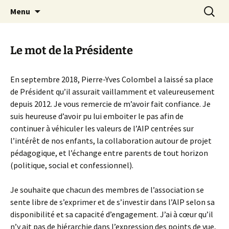
Agit – s'Investit – Participe au service des
Aller
Recherc
AIP Paris 14 – Association
Menu
au
enfants du secteur scolaire Dolent-Arago-
Indépendante des Parents
contenu
Saint Exupéry
d'élèves depuis 1981
Le mot de la Présidente
En septembre 2018, Pierre-Yves Colombel a laissé sa place
de Président qu’il assurait vaillamment et valeureusement
depuis 2012. Je vous remercie de m’avoir fait confiance. Je
suis heureuse d’avoir pu lui emboiter le pas afin de
continuer à véhiculer les valeurs de l’AIP centrées sur
l’intérêt de nos enfants, la collaboration autour de projet
pédagogique, et l’échange entre parents de tout horizon
(politique, social et confessionnel).
Je souhaite que chacun des membres de l’association se
sente libre de s’exprimer et de s’investir dans l’AIP selon sa
disponibilité et sa capacité d’engagement. J’ai à cœur qu’il
n’y ait pas de hiérarchie dans l’expression des points de vue,