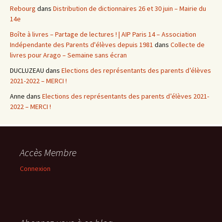
Rebourg
dans
Distribution de dictionnaires 26 et 30 juin – Mairie du
14e
Boîte à livres – Partage de lectures ! | AIP Paris 14 – Association
Indépendante des Parents d'élèves depuis 1981
dans
Collecte de
livres pour Arago – Semaine sans écran
DUCLUZEAU
dans
Elections des représentants des parents d’élèves
2021-2022 – MERCI !
Anne
dans
Elections des représentants des parents d’élèves 2021-
2022 – MERCI !
Accès Membre
Connexion