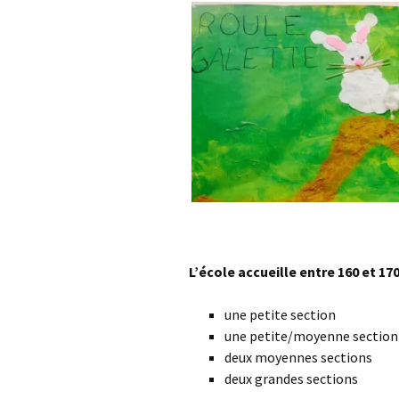
Les projets
Débats et réflex
Nous rejoindre
Contact
Ligne éditoriale
Mentions légale
L’école accueille entre 160 et 17
une petite section
une petite/moyenne section
deux moyennes sections
deux grandes sections