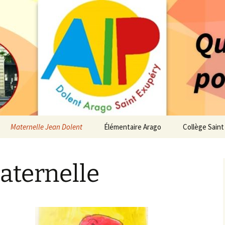
 service des enfants du secteur scolaire Dolent-A
14 – Associatio
s d'élèves depui
Maternelle Jean Dolent
Élémentaire Arago
Collège Sain
i
Vie de la Maternelle
Vie de l’Élémentaire
Vie du Collèg
Maternelle
 de l’AIP
Infos pratiques
Infos pratiques
Infos pratiqu
Maternelle
Élémentaire
re…
Le Bureau