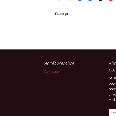
J’aime ça :
Accès Membre
Abo
par
Connexion
Sais
pour
rece
chaq
mail.
Adr