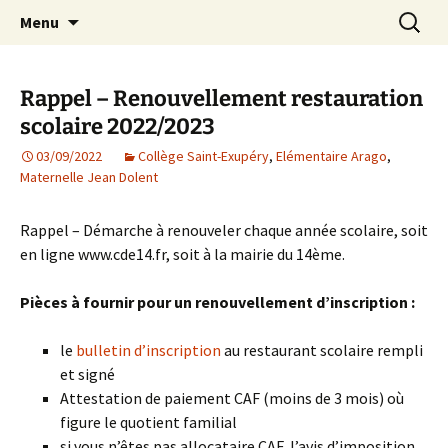
Agit – s'Investit – Participe au service des
Aller
Recherc
AIP Paris 14 – Association
Menu
au
enfants du secteur scolaire Dolent-Arago-
Indépendante des Parents
contenu
Saint Exupéry
d'élèves depuis 1981
Rappel – Renouvellement restauration
scolaire 2022/2023
03/09/2022
Collège Saint-Exupéry
,
Elémentaire Arago
,
Maternelle Jean Dolent
Rappel – Démarche à renouveler chaque année scolaire, soit
en ligne www.cde14.fr, soit à la mairie du 14ème.
Pièces à fournir pour un renouvellement d’inscription :
le
bulletin d’inscription
au restaurant scolaire rempli
et signé
Attestation de paiement CAF (moins de 3 mois) où
figure le quotient familial
si vous n’êtes pas allocataire CAF, l’avis d’imposition