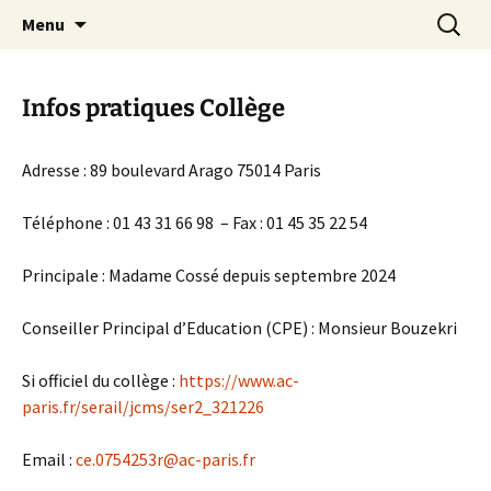
Agit – s'Investit – Participe au service des
Aller
Recherc
AIP Paris 14 – Association
Menu
au
enfants du secteur scolaire Dolent-Arago-
Indépendante des Parents
contenu
Saint Exupéry
d'élèves depuis 1981
Infos pratiques Collège
Adresse : 89 boulevard Arago 75014 Paris
Téléphone : 01 43 31 66 98 – Fax : 01 45 35 22 54
Principale : Madame Cossé depuis septembre 2024
Conseiller Principal d’Education (CPE) : Monsieur Bouzekri
Si officiel du collège :
https://www.ac-
paris.fr/serail/jcms/ser2_321226
Email :
ce.0754253r@ac-paris.fr