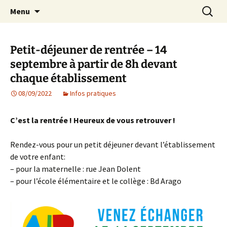
Agit – s'Investit – Participe au service des
Aller
Recherc
AIP Paris 14 – Association
Menu
au
enfants du secteur scolaire Dolent-Arago-
Indépendante des Parents
contenu
Saint Exupéry
d'élèves depuis 1981
Petit-déjeuner de rentrée – 14
septembre à partir de 8h devant
chaque établissement
08/09/2022
Infos pratiques
C’est la rentrée ! Heureux de vous retrouver !
Rendez-vous pour un petit déjeuner devant l’établissement
de votre enfant:
– pour la maternelle : rue Jean Dolent
– pour l’école élémentaire et le collège : Bd Arago