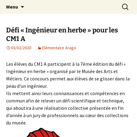
Agit – s'Investit – Participe au service des
Aller
Recherc
AIP Paris 14 – Association
Menu
au
enfants du secteur scolaire Dolent-Arago-
Indépendante des Parents
contenu
Saint Exupéry
d'élèves depuis 1981
Défi « Ingénieur en herbe » pour les
CM1 A
03/02/2020
Elémentaire Arago
Les élèves du CM1 A participent à la 7ème édition du défi «
Ingénieur en herbe » organisé par le Musée des Arts et
Métiers. Ce concours permet aux élèves de se glisser dans la
peau d’un ingénieur.
Ils mettent ainsi leurs connaissances et compétences en
commun afin de relever un défi scientifique et technique,
qui aboutira à une réalisation collective présentée en fin
d’année à un jury de professionnels au cœur des collections
du musée.