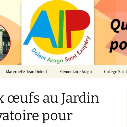
 service des enfants du secteur scolaire Dolent-A
14 – Associatio
s d'élèves depui
Maternelle Jean Dolent
Élémentaire Arago
Collège Sain
i
Vie de la Maternelle
Vie de l’Élémentaire
Vie du Collè
 œufs au Jardin
 de l’AIP
Infos pratiques
Infos pratiques
Infos pratiq
Maternelle
Élémentaire
re…
vatoire pour
Le Bureau