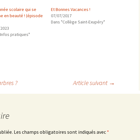
nnée scolaire qui se
Et Bonnes Vacances !
ne en beauté ! (épisode
07/07/2017
Dans "Collège Saint-Exupéry"
/2023
Infos pratiques"
arbres ?
Article suivant
→
ire
ubliée.
Les champs obligatoires sont indiqués avec
*