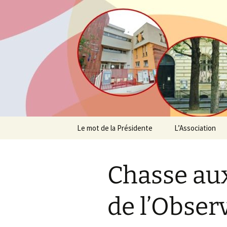
Agit – s'Investit – Participe au
AIP Paris 
des Parent
Aller
Le mot de la Présidente
L’Association
au
contenu
Profession de fo
Chasse aux
Suivez l’actualité
Un peu d’histoi
de l’Obser
L’équipe