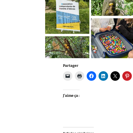
Partager
J’aime ça :