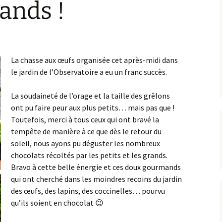
rands !
L’équipe AIP Maternelle
La philo à l’école, un
Jean Dolent
projet culturel et citoyen
ions
L’équipe AIP Élémentaire
Sécurisation des rues du
Arago
quartier
La chasse aux œufs organisée cet après-midi dans
le jardin de l’Observatoire a eu un franc succès.
L’équipe AIP Collège
Classe bi-langues au
Saint Exupéry
Collège
La soudaineté de l’orage et la taille des grêlons
Ouverture du Jardin de
ont pu faire peur aux plus petits… mais pas que !
l’Observatoire
Toutefois, merci à tous ceux qui ont bravé la
s
tempête de manière à ce que dès le retour du
Compost de quartier de
la place de l’Ile-de-Sein
soleil, nous ayons pu déguster les nombreux
chocolats récoltés par les petits et les grands.
Bravo à cette belle énergie et ces doux gourmands
qui ont cherché dans les moindres recoins du jardin
des œufs, des lapins, des coccinelles… pourvu
qu’ils soient en chocolat 😉