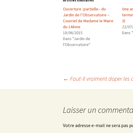
Articles similaires
Ouverture -partielle– du
Une a
Jardin de l’Observatoire –
termi
Courriel de Madame le Maire
3)
du 14éme
22/07
18/06/2015
Dans "
Dans "Jardin de
l'Observatoire"
Navigation
←
Faut-il vraiment doper les 
des
Laisser un commenta
articles
Votre adresse e-mail ne sera pas p