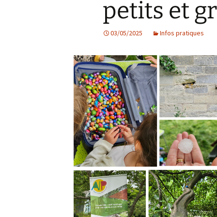
petits et g
Les projets
03/05/2025
Infos pratiques
Débats et réflex
Nous rejoindre
Contact
Ligne éditoriale
Mentions légale