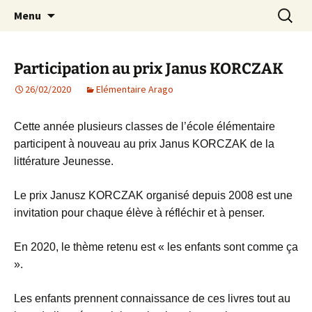
Agit – s'Investit – Participe au service des
Aller
Recherc
AIP Paris 14 – Association
Menu
au
enfants du secteur scolaire Dolent-Arago-
Indépendante des Parents
contenu
Saint Exupéry
d'élèves depuis 1981
Participation au prix Janus KORCZAK
26/02/2020
Elémentaire Arago
Cette année plusieurs classes de l’école élémentaire
participent à nouveau au prix Janus KORCZAK de la
littérature Jeunesse.
Le prix Janusz KORCZAK organisé depuis 2008 est une
invitation pour chaque élève à réfléchir et à penser.
En 2020, le thème retenu est « les enfants sont comme ça
».
Les enfants prennent connaissance de ces livres tout au