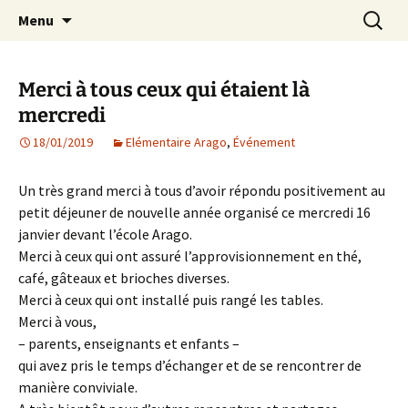
Agit – s'Investit – Participe au service des
Aller
Recherc
AIP Paris 14 – Association
Menu
au
enfants du secteur scolaire Dolent-Arago-
Indépendante des Parents
contenu
Saint Exupéry
d'élèves depuis 1981
Merci à tous ceux qui étaient là
mercredi
18/01/2019
Elémentaire Arago
,
Événement
Un très grand merci à tous d’avoir répondu positivement au
petit déjeuner de nouvelle année organisé ce mercredi 16
janvier devant l’école Arago.
Merci à ceux qui ont assuré l’approvisionnement en thé,
café, gâteaux et brioches diverses.
Merci à ceux qui ont installé puis rangé les tables.
Merci à vous,
– parents, enseignants et enfants –
qui avez pris le temps d’échanger et de se rencontrer de
manière conviviale.