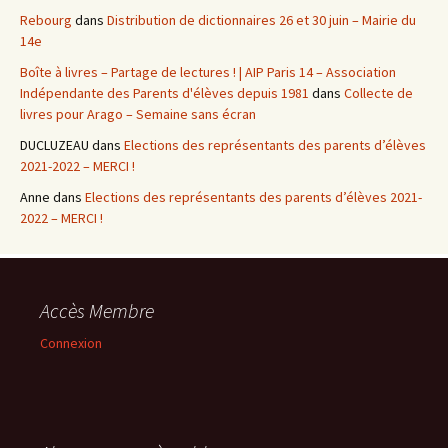
Rebourg
dans
Distribution de dictionnaires 26 et 30 juin – Mairie du
14e
Boîte à livres – Partage de lectures ! | AIP Paris 14 – Association
Indépendante des Parents d'élèves depuis 1981
dans
Collecte de
livres pour Arago – Semaine sans écran
DUCLUZEAU
dans
Elections des représentants des parents d’élèves
2021-2022 – MERCI !
Anne
dans
Elections des représentants des parents d’élèves 2021-
2022 – MERCI !
Accès Membre
Connexion