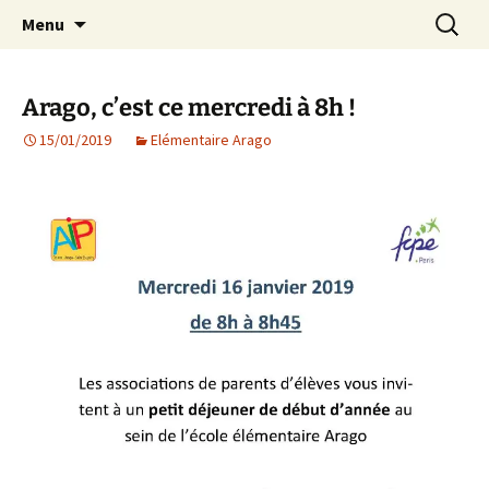
Agit – s'Investit – Participe au service des
Aller
Recherc
AIP Paris 14 – Association
Menu
au
enfants du secteur scolaire Dolent-Arago-
Indépendante des Parents
contenu
Saint Exupéry
d'élèves depuis 1981
Arago, c’est ce mercredi à 8h !
15/01/2019
Elémentaire Arago