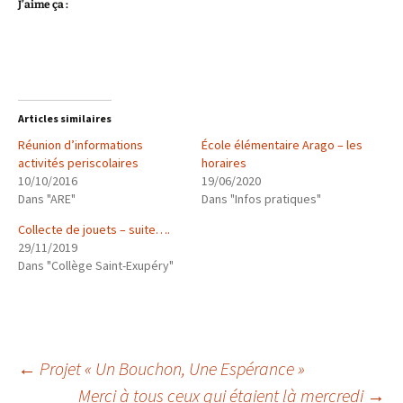
J’aime ça :
Articles similaires
Réunion d’informations
École élémentaire Arago – les
activités periscolaires
horaires
10/10/2016
19/06/2020
Dans "ARE"
Dans "Infos pratiques"
Collecte de jouets – suite….
29/11/2019
Dans "Collège Saint-Exupéry"
Navigation
←
Projet « Un Bouchon, Une Espérance »
Merci à tous ceux qui étaient là mercredi
→