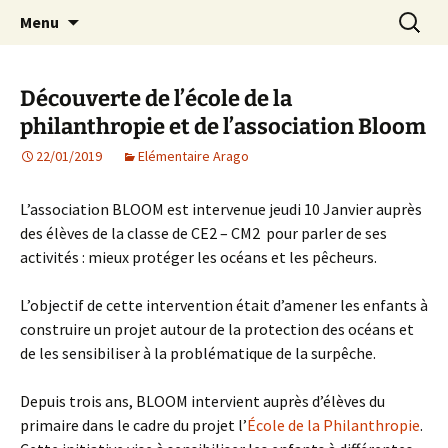
Agit – s'Investit – Participe au service des
Aller
Recherc
AIP Paris 14 – Association
Menu
au
enfants du secteur scolaire Dolent-Arago-
Indépendante des Parents
contenu
Saint Exupéry
d'élèves depuis 1981
Découverte de l’école de la
philanthropie et de l’association Bloom
22/01/2019
Elémentaire Arago
L’association BLOOM est intervenue jeudi 10 Janvier auprès
des élèves de la classe de CE2 – CM2 pour parler de ses
activités : mieux protéger les océans et les pêcheurs.
L’objectif de cette intervention était d’amener les enfants à
construire un projet autour de la protection des océans et
de les sensibiliser à la problématique de la surpêche.
Depuis trois ans, BLOOM intervient auprès d’élèves du
primaire dans le cadre du projet l’
École de la Philanthropie
.