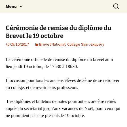
Agit – s'Investit – Participe au service des
Aller
Recherc
AIP Paris 14 – Association
Menu
au
enfants du secteur scolaire Dolent-Arago-
Indépendante des Parents
contenu
Saint Exupéry
d'élèves depuis 1981
Cérémonie de remise du diplôme du
Brevet le 19 octobre
05/10/2017
Brevet National
,
Collège Saint-Exupéry
La cérémonie officielle de remise du diplôme du brevet aura
lieu jeudi 19 octobre, de 17h30 à 18h30.
L’occasion pour tous les anciens élèves de 3ème de se retrouver
au collège, et de revoir leurs professeurs.
Les diplômes et bulletins de notes pourront encore être retirés
auprès du secrétariat jusqu’aux vacances de Noël, pour ceux qui
ne pourraient pas être présents le 19 octobre.