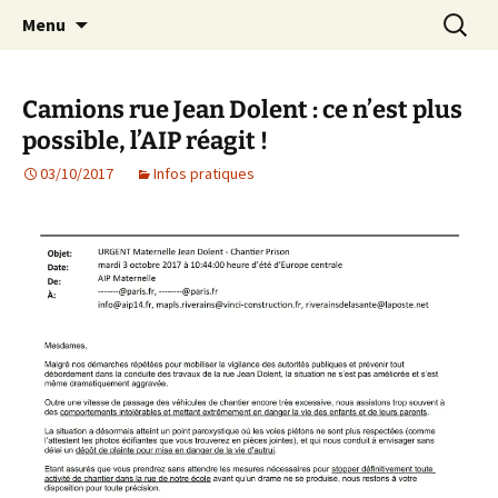
Agit – s'Investit – Participe au service des
Aller
Recherc
AIP Paris 14 – Association
Menu
au
enfants du secteur scolaire Dolent-Arago-
Indépendante des Parents
contenu
Saint Exupéry
d'élèves depuis 1981
Camions rue Jean Dolent : ce n’est plus
possible, l’AIP réagit !
03/10/2017
Infos pratiques