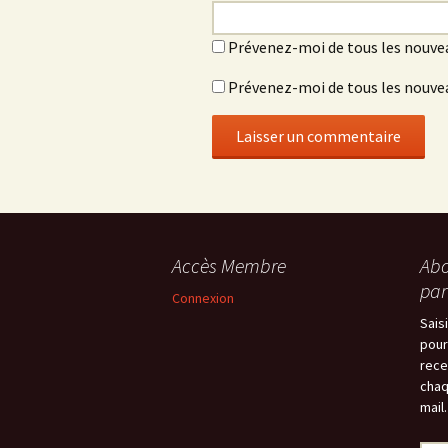
Prévenez-moi de tous les nouve
Prévenez-moi de tous les nouvea
Accès Membre
Abo
par
Connexion
Sais
pour
rece
chaq
mail.