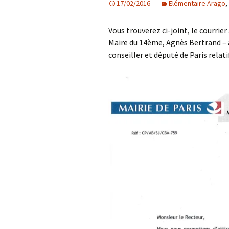
17/02/2016
Elémentaire Arago
,
Les projets
Vous trouverez ci-joint, le courrier
Débats et réflex
Maire du 14ème, Agnès Bertrand – ad
conseiller et député de Paris relati
Nous rejoindre
Contact
Ligne éditoriale
Mentions légale