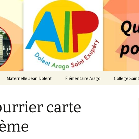
 service des enfants du secteur scolaire Dolent-A
14 – Associatio
s d'élèves depui
Maternelle Jean Dolent
Élémentaire Arago
Collège Sain
i
Vie de la Maternelle
Vie de l’Élémentaire
Vie du Collè
ourrier carte
 de l’AIP
Infos pratiques
Infos pratiques
Infos pratiq
Maternelle
Élémentaire
re…
4ème
Le Bureau