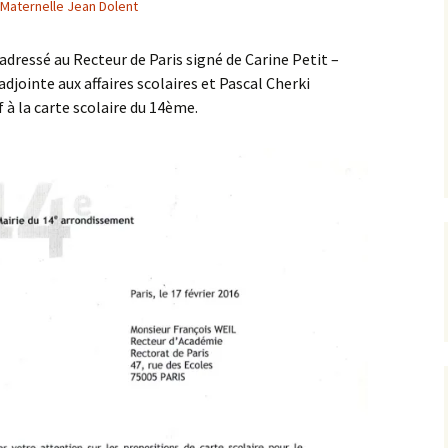
Maternelle Jean Dolent
L’équipe AIP Maternelle
La philo à l’école, un
Jean Dolent
projet culturel et citoyen
 adressé au Recteur de Paris signé de Carine Petit –
ions
jointe aux affaires scolaires et Pascal Cherki
L’équipe AIP Élémentaire
Sécurisation des rues du
Arago
quartier
f à la carte scolaire du 14ème.
L’équipe AIP Collège
Classe bi-langues au
Saint Exupéry
Collège
Ouverture du Jardin de
l’Observatoire
s
Compost de quartier de
la place de l’Ile-de-Sein