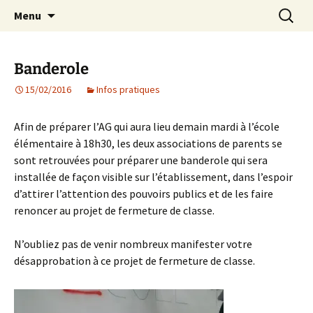
Agit – s'Investit – Participe au service des
Aller
Recherc
AIP Paris 14 – Association
Menu
au
enfants du secteur scolaire Dolent-Arago-
Indépendante des Parents
contenu
Saint Exupéry
d'élèves depuis 1981
Banderole
15/02/2016
Infos pratiques
Afin de préparer l’AG qui aura lieu demain mardi à l’école
élémentaire à 18h30, les deux associations de parents se
sont retrouvées pour préparer une banderole qui sera
installée de façon visible sur l’établissement, dans l’espoir
d’attirer l’attention des pouvoirs publics et de les faire
renoncer au projet de fermeture de classe.
N’oubliez pas de venir nombreux manifester votre
désapprobation à ce projet de fermeture de classe.