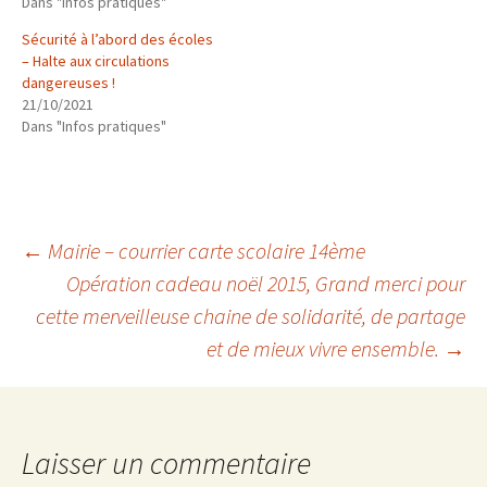
Dans "Infos pratiques"
Sécurité à l’abord des écoles
– Halte aux circulations
dangereuses !
21/10/2021
Dans "Infos pratiques"
Navigation
←
Mairie – courrier carte scolaire 14ème
Opération cadeau noël 2015, Grand merci pour
cette merveilleuse chaine de solidarité, de partage
des
et de mieux vivre ensemble.
→
articles
Laisser un commentaire