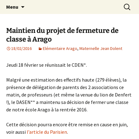
Agit – s'Investit – Participe au service des
Aller
Recherc
AIP Paris 14 – Association
Menu
au
enfants du secteur scolaire Dolent-Arago-
Indépendante des Parents
contenu
Saint Exupéry
d'élèves depuis 1981
Maintien du projet de fermeture de
classe à Arago
18/02/2016
Elémentaire Arago
,
Maternelle Jean Dolent
Jeudi 18 février se réunissait le CDEN*.
Malgré une estimation des effectifs haute (279 élèves), la
présence de délégation de parents des 2 associations ce
matin, de professeurs (et même la venue du lion de Denfert
!), le DASEN** a maintenu sa décision de fermer une classe
de notre école Arago à la rentrée 2016.
Cette décision pourra encore être remise en cause en juin,
voir aussi
l’article du Parisien
.