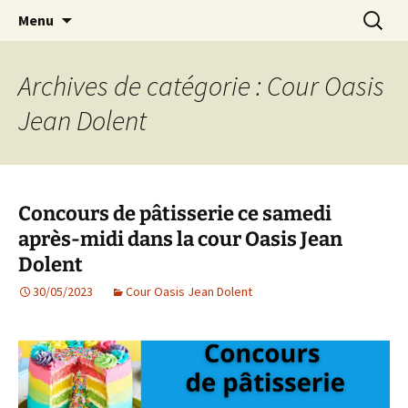
Agit – s'Investit – Participe au service des
Aller
Recherc
AIP Paris 14 – Association
Menu
au
enfants du secteur scolaire Dolent-Arago-
Indépendante des Parents
contenu
Saint Exupéry
d'élèves depuis 1981
Archives de catégorie : Cour Oasis
Jean Dolent
Concours de pâtisserie ce samedi
après-midi dans la cour Oasis Jean
Dolent
30/05/2023
Cour Oasis Jean Dolent