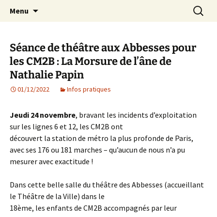
Agit – s'Investit – Participe au service des
Aller
Recherc
AIP Paris 14 – Association
Menu
au
enfants du secteur scolaire Dolent-Arago-
Indépendante des Parents
contenu
Saint Exupéry
d'élèves depuis 1981
Séance de théâtre aux Abbesses pour
les CM2B : La Morsure de l’âne de
Nathalie Papin
01/12/2022
Infos pratiques
Jeudi 24 novembre
, bravant les incidents d’exploitation
sur les lignes 6 et 12, les CM2B ont
découvert la station de métro la plus profonde de Paris,
avec ses 176 ou 181 marches – qu’aucun de nous n’a pu
mesurer avec exactitude !
Dans cette belle salle du théâtre des Abbesses (accueillant
le Théâtre de la Ville) dans le
18ème, les enfants de CM2B accompagnés par leur