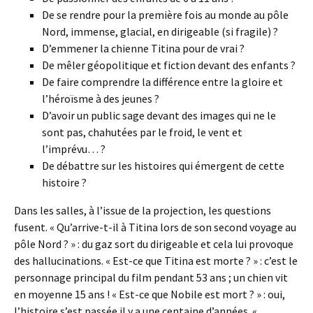
De se rendre pour la première fois au monde au pôle
Nord, immense, glacial, en dirigeable (si fragile) ?
D’emmener la chienne Titina pour de vrai ?
De mêler géopolitique et fiction devant des enfants ?
De faire comprendre la différence entre la gloire et
l’héroïsme à des jeunes ?
D’avoir un public sage devant des images qui ne le
sont pas, chahutées par le froid, le vent et
l’imprévu… ?
De débattre sur les histoires qui émergent de cette
histoire ?
Dans les salles, à l’issue de la projection, les questions
fusent. « Qu’arrive-t-il à Titina lors de son second voyage au
pôle Nord ? » : du gaz sort du dirigeable et cela lui provoque
des hallucinations. « Est-ce que Titina est morte ? » : c’est le
personnage principal du film pendant 53 ans ; un chien vit
en moyenne 15 ans ! « Est-ce que Nobile est mort ? » : oui,
l’histoire s’est passée il y a une centaine d’années. «