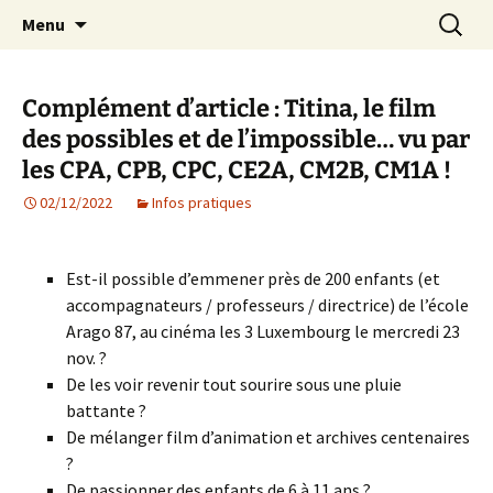
Agit – s'Investit – Participe au service des
Aller
Recherc
AIP Paris 14 – Association
Menu
au
enfants du secteur scolaire Dolent-Arago-
Indépendante des Parents
contenu
Saint Exupéry
d'élèves depuis 1981
Complément d’article : Titina, le film
des possibles et de l’impossible… vu par
les CPA, CPB, CPC, CE2A, CM2B, CM1A !
02/12/2022
Infos pratiques
Est-il possible d’emmener près de 200 enfants (et
accompagnateurs / professeurs / directrice) de l’école
Arago 87, au cinéma les 3 Luxembourg le mercredi 23
nov. ?
De les voir revenir tout sourire sous une pluie
battante ?
De mélanger film d’animation et archives centenaires
?
De passionner des enfants de 6 à 11 ans ?