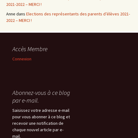
2021-2022 – MERCI !
Anne
dans
Elections des représentants des parents d’élèves 2021-
2022 – MERCI !
Accès Membre
Connexion
Abonnez-vous à ce blog
par e-mail.
Saisissez votre adresse e-mail
pour vous abonner à ce blog et
recevoir une notification de
chaque nouvel article par e-
mail.