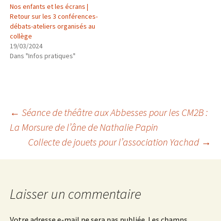
Nos enfants et les écrans |
Retour sur les 3 conférences-
débats-ateliers organisés au
collège
19/03/2024
Dans "Infos pratiques"
Navigation
←
Séance de théâtre aux Abbesses pour les CM2B :
La Morsure de l’âne de Nathalie Papin
Collecte de jouets pour l’association Yachad
→
des
articles
Laisser un commentaire
Votre adresse e-mail ne sera pas publiée.
Les champs