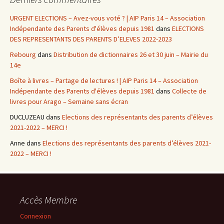
URGENT ELECTIONS – Avez-vous voté ? | AIP Paris 14 – Association
Indépendante des Parents d'élèves depuis 1981
dans
ELECTIONS
DES REPRESENTANTS DES PARENTS D’ELEVES 2022-2023
Rebourg
dans
Distribution de dictionnaires 26 et 30 juin – Mairie du
14e
Boîte à livres – Partage de lectures ! | AIP Paris 14 – Association
Indépendante des Parents d'élèves depuis 1981
dans
Collecte de
livres pour Arago – Semaine sans écran
DUCLUZEAU
dans
Elections des représentants des parents d’élèves
2021-2022 – MERCI !
Anne
dans
Elections des représentants des parents d’élèves 2021-
2022 – MERCI !
Accès Membre
Connexion