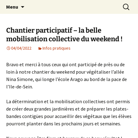
Agit – s'Investit – Participe au service des
Aller
Recherc
AIP Paris 14 – Association
Menu
au
enfants du secteur scolaire Dolent-Arago-
Indépendante des Parents
contenu
Saint Exupéry
d'élèves depuis 1981
Chantier participatif – la belle
mobilisation collective du weekend !
04/04/2022
Infos pratiques
Bravo et merci à tous ceux qui ont participé de près ou de
loin à notre chantier du weekend pour végétaliser l’allée
Nina Simone, qui longe l’école Arago au bord de la pace de
l’Ile-de-Sein.
La détermination et la mobilisation collectives ont permis
de créer deux grandes jardinières et de préparer les plates-
bandes contigües pour accueillir des végétaux que les élèves
pourront planter dans les prochains jours et semaines.