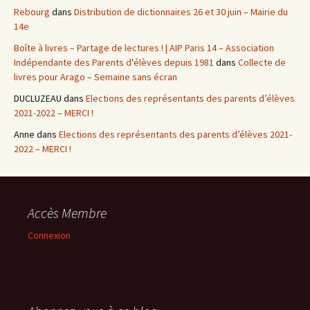
Rebourg
dans
Distribution de dictionnaires 26 et 30 juin – Mairie du
14e
Boîte à livres – Partage de lectures ! | AIP Paris 14 – Association
Indépendante des Parents d'élèves depuis 1981
dans
Collecte de
livres pour Arago – Semaine sans écran
DUCLUZEAU
dans
Elections des représentants des parents d’élèves
2021-2022 – MERCI !
Anne
dans
Elections des représentants des parents d’élèves 2021-
2022 – MERCI !
Accès Membre
Connexion