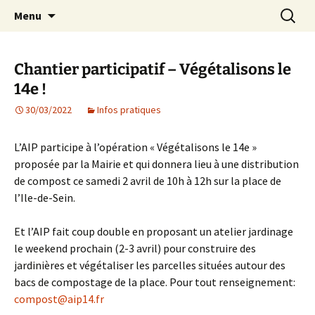
Agit – s'Investit – Participe au service des
Aller
Recherc
AIP Paris 14 – Association
Menu
au
enfants du secteur scolaire Dolent-Arago-
Indépendante des Parents
contenu
Saint Exupéry
d'élèves depuis 1981
Chantier participatif – Végétalisons le
14e !
30/03/2022
Infos pratiques
L’AIP participe à l’opération « Végétalisons le 14e »
proposée par la Mairie et qui donnera lieu à une distribution
de compost ce samedi 2 avril de 10h à 12h sur la place de
l’Ile-de-Sein.
Et l’AIP fait coup double en proposant un atelier jardinage
le weekend prochain (2-3 avril) pour construire des
jardinières et végétaliser les parcelles situées autour des
bacs de compostage de la place. Pour tout renseignement:
compost@aip14.fr