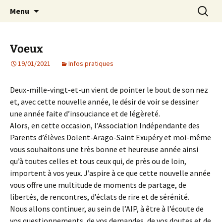
Agit – s'Investit – Participe au service des
Aller
Recherc
AIP Paris 14 – Association
Menu
au
enfants du secteur scolaire Dolent-Arago-
Indépendante des Parents
contenu
Saint Exupéry
d'élèves depuis 1981
Voeux
19/01/2021
Infos pratiques
Deux-mille-vingt-et-un vient de pointer le bout de son nez
et, avec cette nouvelle année, le désir de voir se dessiner
une année faite d’insouciance et de légèreté.
Alors, en cette occasion, l’Association Indépendante des
Parents d’élèves Dolent-Arago-Saint Exupéry et moi-même
vous souhaitons une très bonne et heureuse année ainsi
qu’à toutes celles et tous ceux qui, de près ou de loin,
importent à vos yeux. J’aspire à ce que cette nouvelle année
vous offre une multitude de moments de partage, de
libertés, de rencontres, d’éclats de rire et de sérénité.
Nous allons continuer, au sein de l’AIP, à être à l’écoute de
vos questionnements, de vos demandes, de vos doutes et de