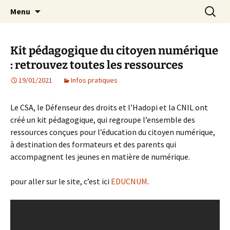
Agit – s'Investit – Participe au service des
Aller
Recherc
AIP Paris 14 – Association
Menu
au
enfants du secteur scolaire Dolent-Arago-
Indépendante des Parents
contenu
Saint Exupéry
d'élèves depuis 1981
Kit pédagogique du citoyen numérique
: retrouvez toutes les ressources
19/01/2021
Infos pratiques
Le CSA, le Défenseur des droits et l’Hadopi et la CNIL ont
créé un kit pédagogique, qui regroupe l’ensemble des
ressources conçues pour l’éducation du citoyen numérique,
à destination des formateurs et des parents qui
accompagnent les jeunes en matière de numérique.
pour aller sur le site, c’est ici
EDUCNUM
.