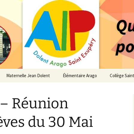
 service des enfants du secteur scolaire Dolent-A
14 – Associatio
s d'élèves depui
Maternelle Jean Dolent
Élémentaire Arago
Collège Sain
i
Vie de la Maternelle
Vie de l’Élémentaire
Vie du Collè
 – Réunion
 de l’AIP
Infos pratiques
Infos pratiques
Infos pratiq
Maternelle
Élémentaire
re…
èves du 30 Mai
Le Bureau