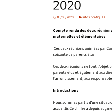
2020
Les projets
05/06/2020
Infos pratiques
Débats et réflex
Nous rejoindre
Compte
rendu des deux réunion
maternelles et élémentaires
Contact
Ces deux réunions animées par Car
Ligne éditoriale
soixante de parents élus.
Mentions légale
Ces deux réunions ne font l’objet q
parents élus et également aux direc
l’arrondissement, aux responsables
Introduction
:
Nous sommes partis d’une situation
accueillis Ce chiffre a depuis augme