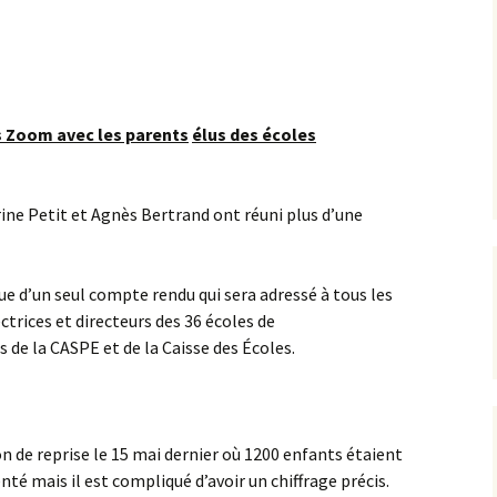
L’équipe AIP Maternelle
La philo à l’école, un
Jean Dolent
projet culturel et citoyen
ions
L’équipe AIP Élémentaire
Sécurisation des rues du
Arago
quartier
s Zoom avec les parents
élus des écoles
L’équipe AIP Collège
Classe bi-langues au
Saint Exupéry
Collège
ine Petit et Agnès Bertrand ont réuni plus d’une
Ouverture du Jardin de
l’Observatoire
s
ue d’un seul compte rendu qui sera adressé à tous les
Compost de quartier de
la place de l’Ile-de-Sein
trices et directeurs des 36 écoles de
 de la CASPE et de la Caisse des Écoles.
 de reprise le 15 mai dernier où 1200 enfants étaient
nté mais il est compliqué d’avoir un chiffrage précis.