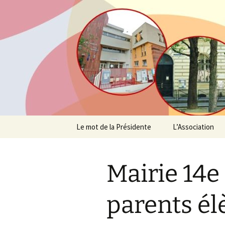
Agit – s'Investit – Participe au
AIP Paris 
des Parent
Aller
Le mot de la Présidente
L’Association
au
contenu
Profession de fo
Mairie 14e
Suivez l’actualité
Un peu d’histoi
parents él
L’équipe