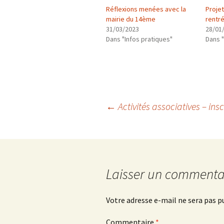
Réflexions menées avec la
Projet
mairie du 14ème
rentr
31/03/2023
28/01
Dans "Infos pratiques"
Dans 
Navigation
←
Activités associatives – ins
des
articles
Laisser un commenta
Votre adresse e-mail ne sera pas p
Commentaire
*