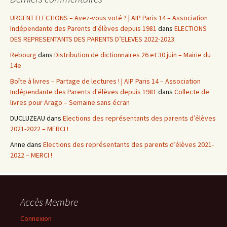
URGENT ELECTIONS – Avez-vous voté ? | AIP Paris 14 – Association
Indépendante des Parents d'élèves depuis 1981
dans
ELECTIONS
DES REPRESENTANTS DES PARENTS D’ELEVES 2022-2023
Rebourg
dans
Distribution de dictionnaires 26 et 30 juin – Mairie du
14e
Boîte à livres – Partage de lectures ! | AIP Paris 14 – Association
Indépendante des Parents d'élèves depuis 1981
dans
Collecte de
livres pour Arago – Semaine sans écran
DUCLUZEAU
dans
Elections des représentants des parents d’élèves
2021-2022 – MERCI !
Anne
dans
Elections des représentants des parents d’élèves 2021-
2022 – MERCI !
Accès Membre
Connexion