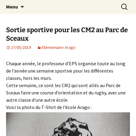
Agit – s'Investit – Participe au service des
Aller
Recherc
AIP Paris 14 – Association
Menu
au
enfants du secteur scolaire Dolent-Arago-
Indépendante des Parents
contenu
Saint Exupéry
d'élèves depuis 1981
Sortie sportive pour les CM2 au Parc de
Sceaux
27/05/2019
Elémentaire Arago
Chaque année, le professeur d’EPS organise toute au long
de l’année une semaine sportive pour les différentes
classes, hors les murs.
Cette semaine, ce sont les CM2 qui sont allés au Parc de
Sceaux faire une course d’orientation et du rugby, avec une
autre classe d’une autre école.
Voici la photo du T-Shirt de l’école Arago :