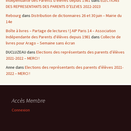
Indépendante des Parents d'élèves depuis 1981
dans
ELECTIONS
DES REPRESENTANTS DES PARENTS D’ELEVES 2022-2023
Rebourg
dans
Distribution de dictionnaires 26 et 30 juin – Mairie du
14e
Boîte à livres – Partage de lectures ! | AIP Paris 14 – Association
Indépendante des Parents d'élèves depuis 1981
dans
Collecte de
livres pour Arago – Semaine sans écran
DUCLUZEAU
dans
Elections des représentants des parents d’élèves
2021-2022 – MERCI !
Anne
dans
Elections des représentants des parents d’élèves 2021-
2022 – MERCI !
Accès Membre
Connexion