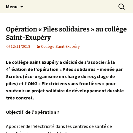
Agit – s'Investit – Participe au service des
Aller
Recherc
AIP Paris 14 – Association
Menu
au
enfants du secteur scolaire Dolent-Arago-
Indépendante des Parents
contenu
Saint Exupéry
d'élèves depuis 1981
Opération « Piles solidaires » au collège
Saint-Exupéry
12/11/2018
Collège Saint-Exupéry
Le collège Saint Exupéry a décidé de s’associer à la
e
4
édition de l’opération « Piles solidaires » menée par
Screlec (éco-organisme en charge du recyclage de
piles) et l’ONG « Electriciens sans frontières » pour
soutenir un projet solidaire de développement durable
très concret.
Objectif de l’opération ?
Apporter de l’électricité dans les centres de santé de