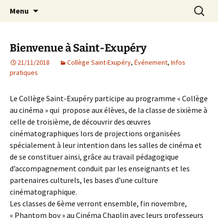
Agit – s'Investit – Participe au service des
Aller
Recherc
AIP Paris 14 – Association
Menu
au
enfants du secteur scolaire Dolent-Arago-
Indépendante des Parents
contenu
Saint Exupéry
d'élèves depuis 1981
Bienvenue à Saint-Exupéry
21/11/2018
Collège Saint-Exupéry
,
Événement
,
Infos
pratiques
Le Collège Saint-Exupéry participe au programme « Collège
au cinéma » qui propose aux élèves, de la classe de sixième à
celle de troisième, de découvrir des œuvres
cinématographiques lors de projections organisées
spécialement à leur intention dans les salles de cinéma et
de se constituer ainsi, grâce au travail pédagogique
d’accompagnement conduit par les enseignants et les
partenaires culturels, les bases d’une culture
cinématographique.
Les classes de 6ème verront ensemble, fin novembre,
« Phantom boy » au Cinéma Chaplin avec leurs professeurs