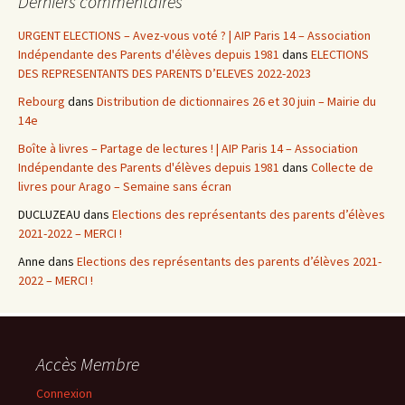
Derniers commentaires
URGENT ELECTIONS – Avez-vous voté ? | AIP Paris 14 – Association
Indépendante des Parents d'élèves depuis 1981
dans
ELECTIONS
DES REPRESENTANTS DES PARENTS D’ELEVES 2022-2023
Rebourg
dans
Distribution de dictionnaires 26 et 30 juin – Mairie du
14e
Boîte à livres – Partage de lectures ! | AIP Paris 14 – Association
Indépendante des Parents d'élèves depuis 1981
dans
Collecte de
livres pour Arago – Semaine sans écran
DUCLUZEAU
dans
Elections des représentants des parents d’élèves
2021-2022 – MERCI !
Anne
dans
Elections des représentants des parents d’élèves 2021-
2022 – MERCI !
Accès Membre
Connexion