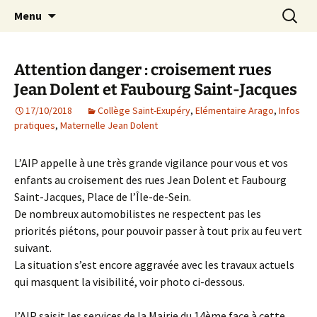
Agit – s'Investit – Participe au service des
Aller
Recherc
AIP Paris 14 – Association
Menu
au
enfants du secteur scolaire Dolent-Arago-
Indépendante des Parents
contenu
Saint Exupéry
d'élèves depuis 1981
Attention danger : croisement rues
Jean Dolent et Faubourg Saint-Jacques
17/10/2018
Collège Saint-Exupéry
,
Elémentaire Arago
,
Infos
pratiques
,
Maternelle Jean Dolent
L’AIP appelle à une très grande vigilance pour vous et vos
enfants au croisement des rues Jean Dolent et Faubourg
Saint-Jacques, Place de l’Île-de-Sein.
De nombreux automobilistes ne respectent pas les
priorités piétons, pour pouvoir passer à tout prix au feu vert
suivant.
La situation s’est encore aggravée avec les travaux actuels
qui masquent la visibilité, voir photo ci-dessous.
l’AIP saisit les services de la Mairie du 14ème face à cette