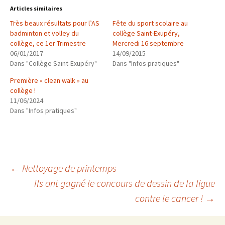
Articles similaires
Très beaux résultats pour l’AS
Fête du sport scolaire au
badminton et volley du
collège Saint-Exupéry,
collège, ce 1er Trimestre
Mercredi 16 septembre
06/01/2017
14/09/2015
Dans "Collège Saint-Exupéry"
Dans "Infos pratiques"
Première « clean walk » au
collège !
11/06/2024
Dans "Infos pratiques"
Navigation
←
Nettoyage de printemps
Ils ont gagné le concours de dessin de la ligue
contre le cancer !
→
des