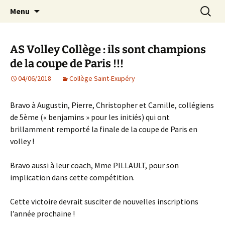
Agit – s'Investit – Participe au service des
Aller
Recherc
AIP Paris 14 – Association
Menu
au
enfants du secteur scolaire Dolent-Arago-
Indépendante des Parents
contenu
Saint Exupéry
d'élèves depuis 1981
AS Volley Collège : ils sont champions
de la coupe de Paris !!!
04/06/2018
Collège Saint-Exupéry
Bravo à Augustin, Pierre, Christopher et Camille, collégiens
de 5ème (« benjamins » pour les initiés) qui ont
brillamment remporté la finale de la coupe de Paris en
volley !
Bravo aussi à leur coach, Mme PILLAULT, pour son
implication dans cette compétition.
Cette victoire devrait susciter de nouvelles inscriptions
l’année prochaine !