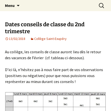
Agit – s'Investit – Participe au service des
Aller
Recherc
AIP Paris 14 – Association
Menu
au
enfants du secteur scolaire Dolent-Arago-
Indépendante des Parents
contenu
Saint Exupéry
d'élèves depuis 1981
Dates conseils de classe du 2nd
trimestre
13/02/2018
Collège Saint-Exupéry
Au collège, les conseils de classe auront lieu dès le retour
des vacances de Février (cf. tableau ci-dessous).
D’ici là, n’hésitez pas à nous faire part de vos observations
(positives ou négatives) pour que nous puissions vous
représenter au mieux durant ces conseils !