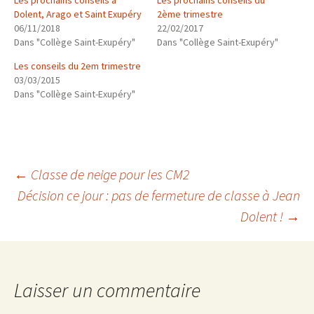
Les prochains conseils à
Les prochains conseils du
Dolent, Arago et Saint Exupéry
2ème trimestre
06/11/2018
22/02/2017
Dans "Collège Saint-Exupéry"
Dans "Collège Saint-Exupéry"
Les conseils du 2em trimestre
03/03/2015
Dans "Collège Saint-Exupéry"
Navigation
←
Classe de neige pour les CM2
Décision ce jour : pas de fermeture de classe à Jean
Dolent !
→
des
articles
Laisser un commentaire