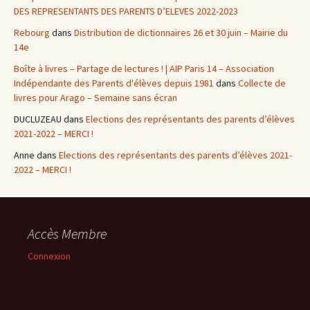
DES REPRESENTANTS DES PARENTS D’ELEVES 2022-2023
Rebourg
dans
Distribution de dictionnaires 26 et 30 juin – Mairie du
14e
Boîte à livres – Partage de lectures ! | AIP Paris 14 – Association
Indépendante des Parents d'élèves depuis 1981
dans
Collecte de
livres pour Arago – Semaine sans écran
DUCLUZEAU
dans
Elections des représentants des parents d’élèves
2021-2022 – MERCI !
Anne
dans
Elections des représentants des parents d’élèves 2021-
2022 – MERCI !
Accès Membre
Connexion