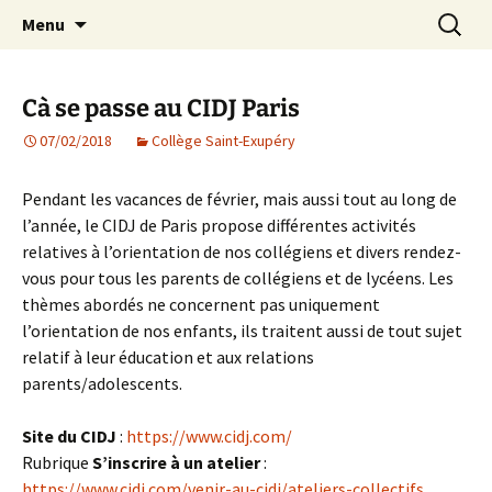
Agit – s'Investit – Participe au service des
Aller
Recherc
AIP Paris 14 – Association
Menu
au
enfants du secteur scolaire Dolent-Arago-
Indépendante des Parents
contenu
Saint Exupéry
d'élèves depuis 1981
Cà se passe au CIDJ Paris
07/02/2018
Collège Saint-Exupéry
Pendant les vacances de février, mais aussi tout au long de
l’année, le CIDJ de Paris propose différentes activités
relatives à l’orientation de nos collégiens et divers rendez-
vous pour tous les parents de collégiens et de lycéens. Les
thèmes abordés ne concernent pas uniquement
l’orientation de nos enfants, ils traitent aussi de tout sujet
relatif à leur éducation et aux relations
parents/adolescents.
Site du CIDJ
:
https://www.cidj.com/
Rubrique
S’inscrire à un atelier
:
https://www.cidj.com/venir-au-cidj/ateliers-collectifs