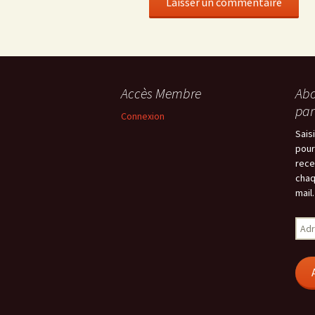
Accès Membre
Abo
par
Connexion
Sais
pour
rece
chaq
mail.
Adr
e-
mail