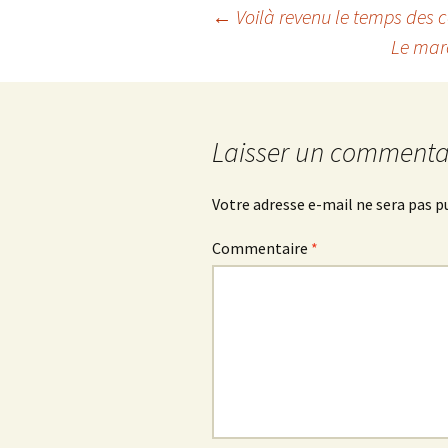
Navigation
←
Voilà revenu le temps des c
Le marc
des
articles
Laisser un commenta
Votre adresse e-mail ne sera pas p
Commentaire
*