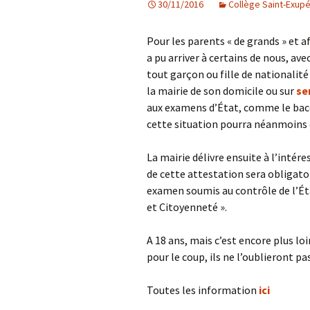
30/11/2016
Collège Saint-Exup
Les projets
Pour les parents « de grands » et 
Débats et réflex
a pu arriver à certains de nous, av
tout garçon ou fille de nationalité 
Nous rejoindre
la mairie de son domicile ou sur
se
aux examens d’État, comme le bacca
Contact
cette situation pourra néanmoins ê
Ligne éditoriale
La mairie délivre ensuite à l’inté
de cette attestation sera obligato
Mentions légale
examen soumis au contrôle de l’Éta
et Citoyenneté ».
A 18 ans, mais c’est encore plus lo
pour le coup, ils ne l’oublieront pas
Toutes les information
ici