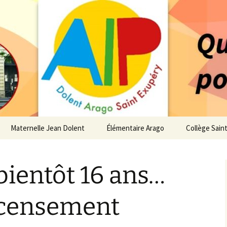
 service des enfants du secteur scolaire Dolent-A
14 – Associatio
s d'élèves depui
Maternelle Jean Dolent
Élémentaire Arago
Collège Sain
i
Vie de la Maternelle
Vie de l’Élémentaire
Vie du Collè
 bientôt 16 ans…
 de l’AIP
Infos pratiques
Infos pratiques
Infos pratiq
Maternelle
Élémentaire
re…
ecensement
Le Bureau