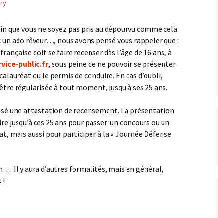
éry
L’équipe AIP Maternelle
La philo à l’école, un
Jean Dolent
projet culturel et citoyen
afin que vous ne soyez pas pris au dépourvu comme cela
ions
ec un ado rêveur…, nous avons pensé vous rappeler que :
L’équipe AIP Élémentaire
Sécurisation des rues du
Arago
quartier
française doit se faire recenser dès l’âge de 16 ans, à
rvice-public.fr
, sous peine de ne pouvoir se présenter
L’équipe AIP Collège
Classe bi-langues au
lauréat ou le permis de conduire. En cas d’oubli,
Saint Exupéry
Collège
tre régularisée à tout moment, jusqu’à ses 25 ans.
Ouverture du Jardin de
l’Observatoire
ressé une attestation de recensement. La présentation
ire jusqu’à ces 25 ans pour passer un concours ou un
s
Compost de quartier de
t, mais aussi pour participer à la « Journée Défense
la place de l’Ile-de-Sein
in… Il y aura d’autres formalités, mais en général,
 !