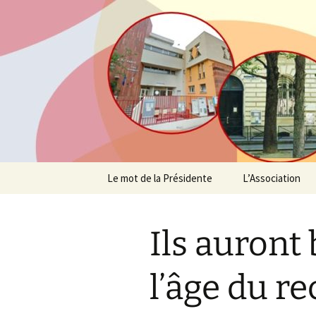
Agit – s'Investit – Participe au
AIP Paris 
des Parent
Aller
Le mot de la Présidente
L’Association
au
contenu
Profession de fo
Ils auront
Suivez l’actualité
Un peu d’histoi
l’âge du r
L’équipe