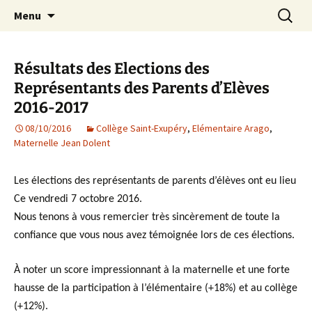
Agit – s'Investit – Participe au service des
Aller
Recherc
AIP Paris 14 – Association
Menu
au
enfants du secteur scolaire Dolent-Arago-
Indépendante des Parents
contenu
Saint Exupéry
d'élèves depuis 1981
Résultats des Elections des
Représentants des Parents d’Elèves
2016-2017
08/10/2016
Collège Saint-Exupéry
,
Elémentaire Arago
,
Maternelle Jean Dolent
Les élections des représentants de parents d’élèves ont eu lieu
Ce vendredi 7 octobre 2016.
Nous tenons à vous remercier très sincèrement de toute la
confiance que vous nous avez témoignée lors de ces élections.
À noter un score impressionnant à la maternelle et une forte
hausse de la participation à l’élémentaire
(+18%)
et au collège
(+12%).