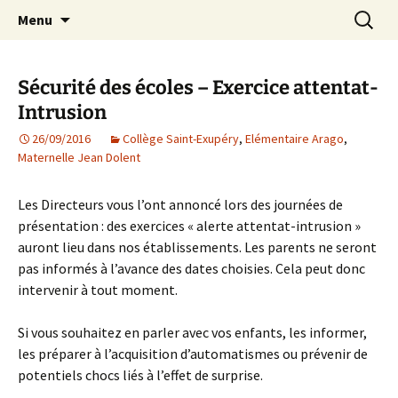
Agit – s'Investit – Participe au service des
Aller
Recherc
AIP Paris 14 – Association
Menu
au
enfants du secteur scolaire Dolent-Arago-
Indépendante des Parents
contenu
Saint Exupéry
d'élèves depuis 1981
Sécurité des écoles – Exercice attentat-
Intrusion
26/09/2016
Collège Saint-Exupéry
,
Elémentaire Arago
,
Maternelle Jean Dolent
Les Directeurs vous l’ont annoncé lors des journées de
présentation : des exercices « alerte attentat-intrusion »
auront lieu dans nos établissements. Les parents ne seront
pas informés à l’avance des dates choisies. Cela peut donc
intervenir à tout moment.
Si vous souhaitez en parler avec vos enfants, les informer,
les préparer à l’acquisition d’automatismes ou prévenir de
potentiels chocs liés à l’effet de surprise.