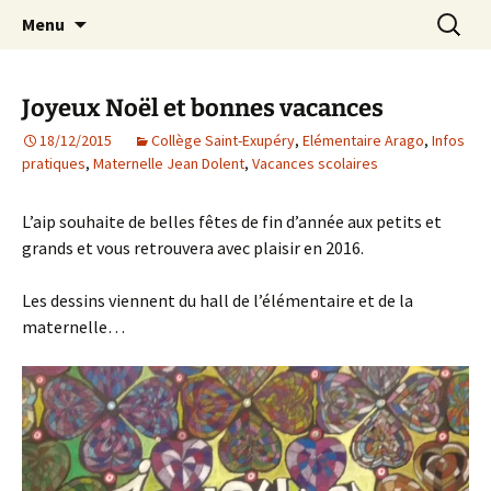
Agit – s'Investit – Participe au service des
Aller
Recherc
AIP Paris 14 – Association
Menu
au
enfants du secteur scolaire Dolent-Arago-
Indépendante des Parents
contenu
Saint Exupéry
d'élèves depuis 1981
Joyeux Noël et bonnes vacances
18/12/2015
Collège Saint-Exupéry
,
Elémentaire Arago
,
Infos
pratiques
,
Maternelle Jean Dolent
,
Vacances scolaires
L’aip souhaite de belles fêtes de fin d’année aux petits et
grands et vous retrouvera avec plaisir en 2016.
Les dessins viennent du hall de l’élémentaire et de la
maternelle…