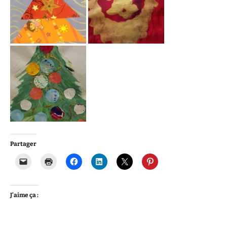
Partager
J’aime ça :