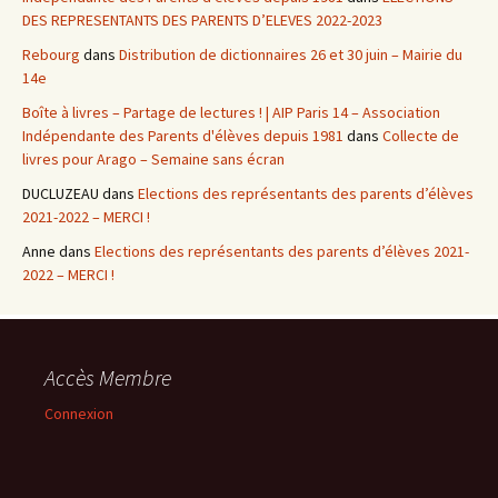
DES REPRESENTANTS DES PARENTS D’ELEVES 2022-2023
Rebourg
dans
Distribution de dictionnaires 26 et 30 juin – Mairie du
14e
Boîte à livres – Partage de lectures ! | AIP Paris 14 – Association
Indépendante des Parents d'élèves depuis 1981
dans
Collecte de
livres pour Arago – Semaine sans écran
DUCLUZEAU
dans
Elections des représentants des parents d’élèves
2021-2022 – MERCI !
Anne
dans
Elections des représentants des parents d’élèves 2021-
2022 – MERCI !
Accès Membre
Connexion