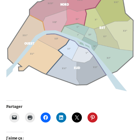
Partager
J’aime ça :