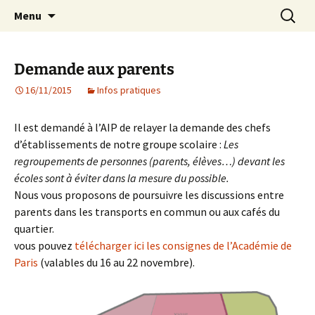
Agit – s'Investit – Participe au service des
Aller
Recherc
AIP Paris 14 – Association
Menu
au
enfants du secteur scolaire Dolent-Arago-
Indépendante des Parents
contenu
Saint Exupéry
d'élèves depuis 1981
Demande aux parents
16/11/2015
Infos pratiques
Il est demandé à l’AIP de relayer la demande des chefs
d’établissements de notre groupe scolaire :
Les
regroupements de personnes (parents, élèves…) devant les
écoles sont à éviter dans la mesure du possible.
Nous vous proposons de poursuivre les discussions entre
parents dans les transports en commun ou aux cafés du
quartier.
vous pouvez
télécharger ici les consignes de l’Académie de
Paris
(valables du 16 au 22 novembre).