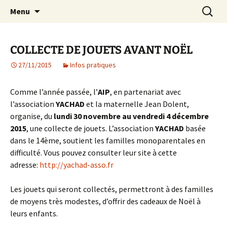
Agit – s'Investit – Participe au service des
Aller
Recherc
AIP Paris 14 – Association
Menu
au
enfants du secteur scolaire Dolent-Arago-
Indépendante des Parents
contenu
Saint Exupéry
d'élèves depuis 1981
COLLECTE DE JOUETS AVANT NOËL
27/11/2015
Infos pratiques
Comme l’année passée, l’
AIP
, en partenariat avec
l’association
YACHAD
et la maternelle Jean Dolent,
organise, du
lundi 30 novembre au vendredi 4 décembre
2015
, une collecte de jouets. L’association
YACHAD
basée
dans le 14ème, soutient les familles monoparentales en
difficulté. Vous pouvez consulter leur site à cette
adresse:
http://yachad-asso.fr
Les jouets qui seront collectés, permettront à des familles
de moyens très modestes, d’offrir des cadeaux de Noël à
leurs enfants.