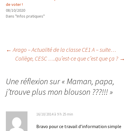
de voter !
08/10/2020
Dans "Infos pratiques"
Navigation
←
Arago – Actualité de la classe CE1 A – suite…
Collège, CESC ….qu’est-ce que c’est que ça ?
→
des
Une réflexion sur «
Maman, papa,
articles
j’trouve plus mon blouson ???!!!
»
16/10/2014 à 9 h 25 min
Bravo pour ce travail d’information simple