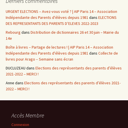
Derniers commentaires
URGENT ELECTIONS – Avez-vous voté ? | AIP Paris 14 – Association
Indépendante des Parents d'élèves depuis 1981
dans
ELECTIONS
DES REPRESENTANTS DES PARENTS D’ELEVES 2022-2023
Rebourg
dans
Distribution de dictionnaires 26 et 30 juin – Mairie du
14e
Boîte à livres – Partage de lectures ! | AIP Paris 14 – Association
Indépendante des Parents d'élèves depuis 1981
dans
Collecte de
livres pour Arago – Semaine sans écran
DUCLUZEAU
dans
Elections des représentants des parents d’élèves
2021-2022 – MERCI !
Anne
dans
Elections des représentants des parents d’élèves 2021-
2022 – MERCI !
Accès Membre
Connexion