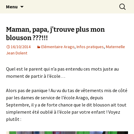
Agit – s'Investit – Participe au service des
Aller
Recherc
AIP Paris 14 – Association
Menu
au
enfants du secteur scolaire Dolent-Arago-
Indépendante des Parents
contenu
Saint Exupéry
d'élèves depuis 1981
Maman, papa, j’trouve plus mon
blouson ???!!!
16/10/2014
Elémentaire Arago
,
Infos pratiques
,
Maternelle
Jean Dolent
Quel est le parent qui n’a pas entendu ces mots juste au
moment de partir à l’école…
Alors pas de panique ! Au vu du tas de vêtements mis de côté
par les dames de service de l’école Arago, depuis
Septembre, il y a de forte chance que le dit blouson ait tout
simplement été oublié à l’école par votre enfant ! Voyez
plutôt :