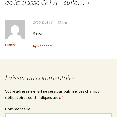
articles
de la classe CE1 A – suite…
»
16/10/2014 à 14 h 03 min
Merci
ringuet
Répondre
Laisser un commentaire
Votre adresse e-mail ne sera pas publiée.
Les champs
obligatoires sont indiqués avec
*
Commentaire
*