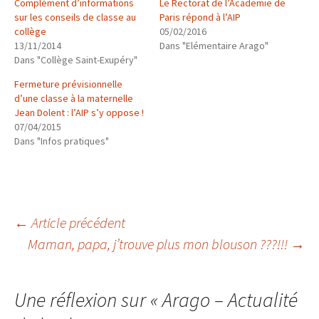
Complément d’informations
Le Rectorat de l’Academie de
sur les conseils de classe au
Paris répond à l’AIP
collège
05/02/2016
13/11/2014
Dans "Elémentaire Arago"
Dans "Collège Saint-Exupéry"
Fermeture prévisionnelle
d’une classe à la maternelle
Jean Dolent : l’AIP s’y oppose !
07/04/2015
Dans "Infos pratiques"
Navigation
←
Article précédent
Maman, papa, j’trouve plus mon blouson ???!!!
→
des
Une réflexion sur «
Arago – Actualité