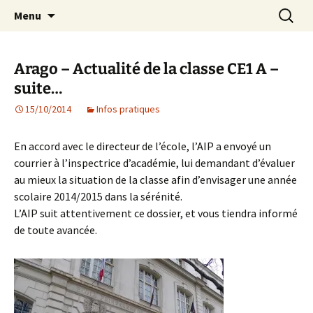
Agit – s'Investit – Participe au service des
Aller
Recherc
AIP Paris 14 – Association
Menu
au
enfants du secteur scolaire Dolent-Arago-
Indépendante des Parents
contenu
Saint Exupéry
d'élèves depuis 1981
Arago – Actualité de la classe CE1 A –
suite…
15/10/2014
Infos pratiques
En accord avec le directeur de l’école, l’AIP a envoyé un
courrier à l’inspectrice d’académie, lui demandant d’évaluer
au mieux la situation de la classe afin d’envisager une année
scolaire 2014/2015 dans la sérénité.
L’AIP suit attentivement ce dossier, et vous tiendra informé
de toute avancée.