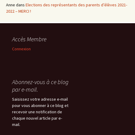
Anne
dans
Elections des représentants des parents d’élèves 2021-
2022 – MERCI !
Accès Membre
Connexion
Abonnez-vous à ce blog
par e-mail.
Saisissez votre adresse e-mail
pour vous abonner à ce blog et
recevoir une notification de
chaque nouvel article par e-
mail.