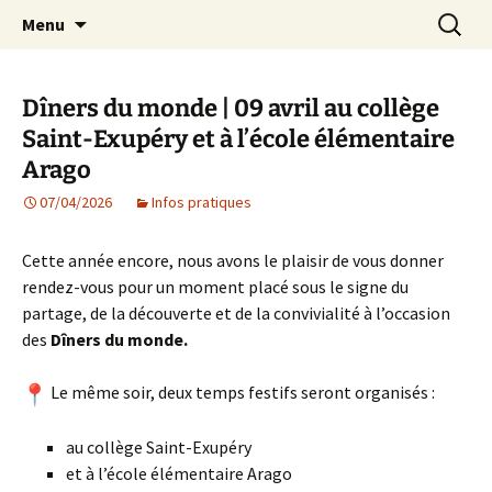
Agit – s'Investit – Participe au service des
Aller
Recherc
AIP Paris 14 – Association
Menu
au
enfants du secteur scolaire Dolent-Arago-
Indépendante des Parents
contenu
Saint Exupéry
d'élèves depuis 1981
Dîners du monde | 09 avril au collège
Saint-Exupéry et à l’école élémentaire
Arago
07/04/2026
Infos pratiques
Cette année encore, nous avons le plaisir de vous donner
rendez-vous pour un moment placé sous le signe du
partage, de la découverte et de la convivialité à l’occasion
des
Dîners du monde.
Le même soir, deux temps festifs seront organisés :
au collège Saint-Exupéry
et à l’école élémentaire Arago