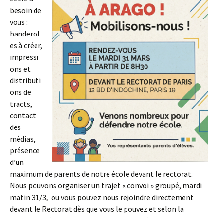
besoin de
vous :
banderol
es à créer,
impressi
ons et
distributi
ons de
tracts,
contact
des
médias,
présence
d’un
maximum de parents de notre école devant le rectorat.
Nous pouvons organiser un trajet « convoi » groupé, mardi
matin 31/3, ou vous pouvez nous rejoindre directement
devant le Rectorat dès que vous le pouvez et selon la