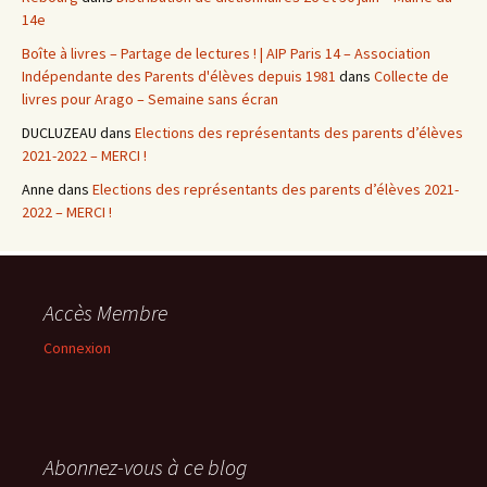
14e
Boîte à livres – Partage de lectures ! | AIP Paris 14 – Association
Indépendante des Parents d'élèves depuis 1981
dans
Collecte de
livres pour Arago – Semaine sans écran
DUCLUZEAU
dans
Elections des représentants des parents d’élèves
2021-2022 – MERCI !
Anne
dans
Elections des représentants des parents d’élèves 2021-
2022 – MERCI !
Accès Membre
Connexion
Abonnez-vous à ce blog