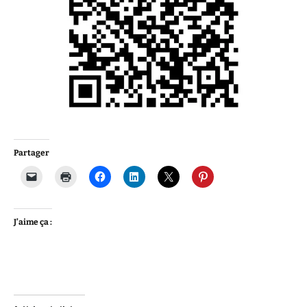
Partager
J’aime ça :