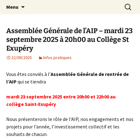
Agit – s'Investit – Participe au service des
Aller
Recherc
AIP Paris 14 – Association
Menu
au
enfants du secteur scolaire Dolent-Arago-
Indépendante des Parents
contenu
Saint Exupéry
d'élèves depuis 1981
Assemblée Générale de l’AIP – mardi 23
septembre 2025 à 20h00 au Collège St
Exupéry
22/09/2025
Infos pratiques
Vous êtes conviés à l’
Assemblée Générale de rentrée de
l’AIP
qui se tiendra
mardi 23 septembre 2025 entre 20h00 et 22h00 au
collège Saint-Exupéry
Nous présenterons le rôle de l’AIP, nos engagements et nos
projets pour l’année, l’investissement collectif et les
souhaits de chacun.