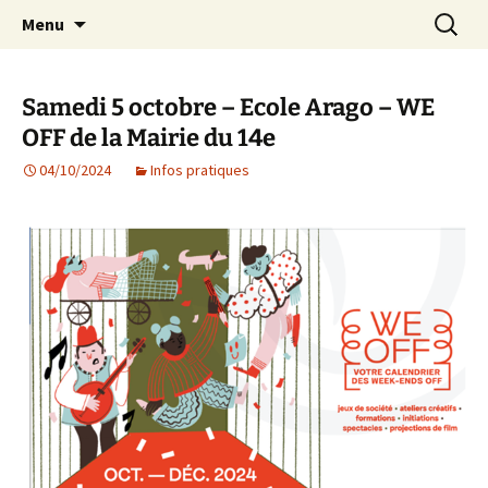
Agit – s'Investit – Participe au service des
Aller
Recherc
AIP Paris 14 – Association
Menu
au
enfants du secteur scolaire Dolent-Arago-
Indépendante des Parents
contenu
Saint Exupéry
d'élèves depuis 1981
Samedi 5 octobre – Ecole Arago – WE
OFF de la Mairie du 14e
04/10/2024
Infos pratiques