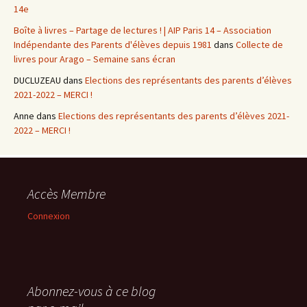
14e
Boîte à livres – Partage de lectures ! | AIP Paris 14 – Association
Indépendante des Parents d'élèves depuis 1981
dans
Collecte de
livres pour Arago – Semaine sans écran
DUCLUZEAU
dans
Elections des représentants des parents d’élèves
2021-2022 – MERCI !
Anne
dans
Elections des représentants des parents d’élèves 2021-
2022 – MERCI !
Accès Membre
Connexion
Abonnez-vous à ce blog