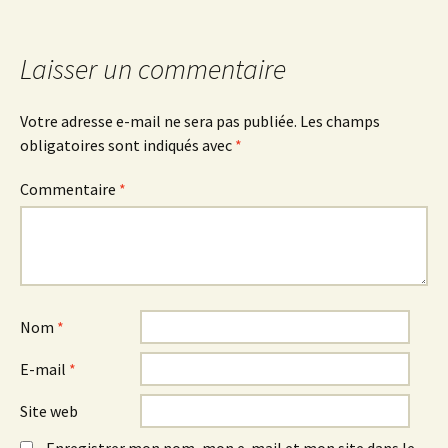
des
articles
Laisser un commentaire
Votre adresse e-mail ne sera pas publiée.
Les champs
obligatoires sont indiqués avec
*
Commentaire
*
Nom
*
E-mail
*
Site web