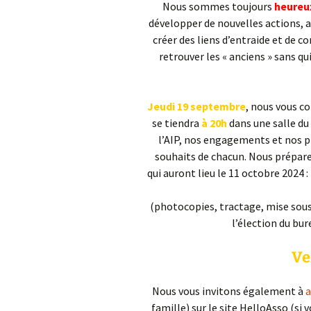
Nous sommes toujours
heureu
développer de nouvelles actions, a
créer des liens d’entraide et de 
retrouver les « anciens » sans qu
Jeudi 19 septembre
, nous vous co
se tiendra
à 20h
dans une salle du
l’AIP, nos engagements et nos pr
souhaits de chacun. Nous préparer
qui auront lieu le 11 octobre 2024 
(photocopies, tractage, mise sous
l’élection du bur
Ve
Nous vous invitons également à
a
famille) sur le site HelloAsso (si