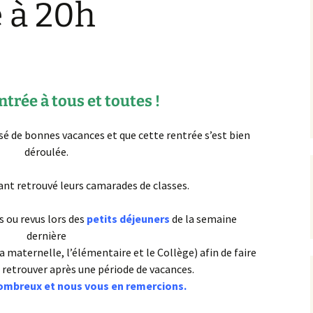
 à 20h
L’équipe AIP Maternelle
La philo à l’école, un
Jean Dolent
projet culturel et citoyen
ions
L’équipe AIP Élémentaire
Sécurisation des rues du
Arago
quartier
trée à tous et toutes !
L’équipe AIP Collège
Classe bi-langues au
Saint Exupéry
Collège
é de bonnes vacances et que cette rentrée s’est bien
Ouverture du Jardin de
déroulée.
l’Observatoire
s
nt retrouvé leurs camarades de classes.
Compost de quartier de
la place de l’Ile-de-Sein
ou revus lors des
petits déjeuners
de la semaine
dernière
 maternelle, l’élémentaire et le Collège) afin de faire
retrouver après une période de vacances.
ombreux et nous vous en remercions.