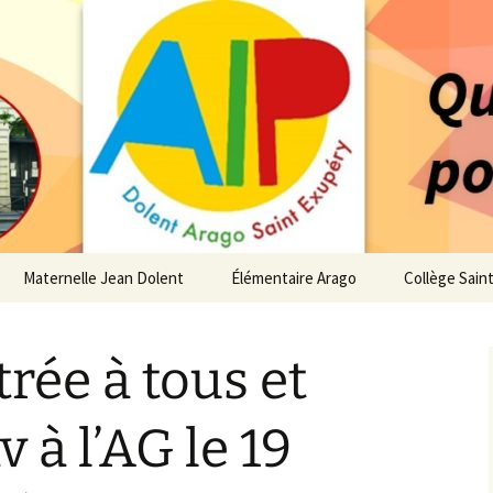
 service des enfants du secteur scolaire Dolent-A
14 – Associatio
s d'élèves depui
Maternelle Jean Dolent
Élémentaire Arago
Collège Sain
i
Vie de la Maternelle
Vie de l’Élémentaire
Vie du Collè
rée à tous et
 de l’AIP
Infos pratiques
Infos pratiques
Infos pratiq
Maternelle
Élémentaire
re…
v à l’AG le 19
Le Bureau