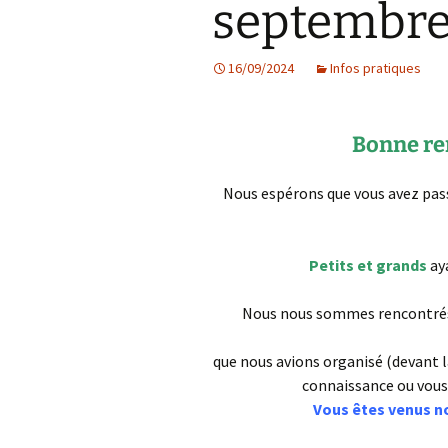
septembre
Les projets
16/09/2024
Infos pratiques
Débats et réflex
Nous rejoindre
Bonne ren
Contact
Nous espérons que vous avez pass
Ligne éditoriale
Mentions légale
Petits et grands
aya
Nous nous sommes rencontrés 
que nous avions organisé (devant la
connaissance ou vous 
Vous êtes venus n